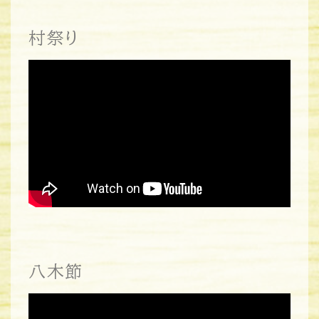
村祭り
八木節