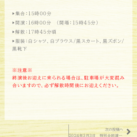
▶︎集合：15時00分
▶︎開演：16時00分 （開場：15時45分）
▶︎解散：17時45分頃
▶︎服装：白シャツ、白ブラウス/黒スカート、黒ズボン/
黒靴下
※注意※
終演後お迎えに来られる場合は、駐車場が大変混み
合いますので、必ず解散時間後にお迎えください。
次の投稿へ
2024年3月3日 特別合同演奏会について